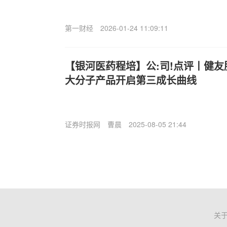
第一财经
2026-01-24 11:09:11
【银河医药程培】公:司!点评丨健友
大分子产品开启第三成长曲线
证券时报网
曹晨
2025-08-05 21:44
关