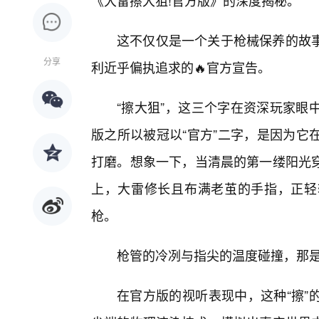
《大雷擦大狙!官方版》的深度揭秘。
这不仅仅是一个关于枪械保养的故
分享
利近乎偏执追求的🔥官方宣告。
“擦大狙”，这三个字在资深玩家眼
版之所以被冠以“官方”二字，是因为它
打磨。想象一下，当清晨的第一缕阳光穿
上，大雷修长且布满老茧的手指，正轻
枪。
枪管的冷冽与指尖的温度碰撞，那
在官方版的视听表现中，这种“擦”