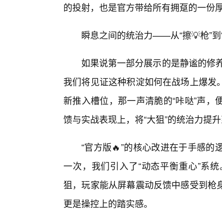
的投射，也是官方带给所有拥趸的一份
瞬息之间的统治力——从“擦💡枪”到
如果说第一部分展示的是静谧的修养
我们将见证这种积淀如何在战场上爆发
新推入槽位，那一声清脆的“咔哒”声，
馈与实战表现上，将“大狙”的统治力提
“官方版🔥”的核心改进在于手感
一次，我们引入了“动态平衡重心”系
狙，玩家能从屏幕震动反馈中感受到枪
更是操控上的踏实感。