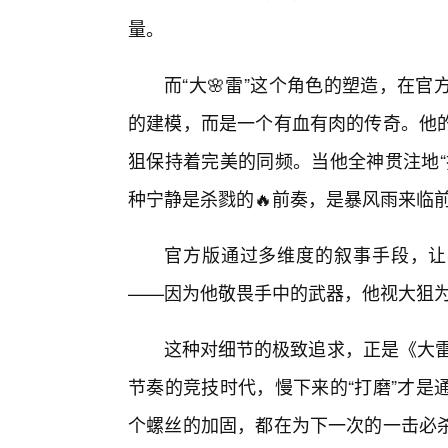
量。
而“大🌸雷”这个角色的塑造，在
的建模，而是一个有血有肉的传奇。他
狙保持着完美的同频。当他全神贯注地“
种宁静是杀戮的🔥前奏，是暴风雨来临
官方版通过多维度的叙事手段，让
——因为他敬畏手中的武器，他视大狙为身
这种对细节的极致追求，正是《大雷
节奏的竞技时代，慢下来的“打磨”才是
个螺丝的加固，都在为下一次的一击必