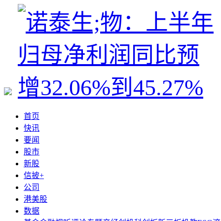
首页
快讯
要闻
股市
新股
信披+
公司
港美股
数据