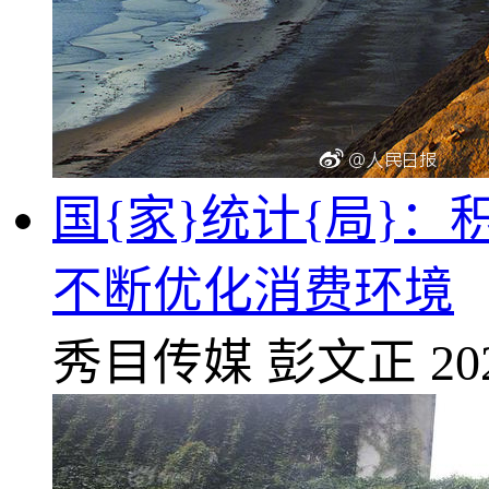
国{家}统计{局}
不断优化消费环境
秀目传媒
彭文正
20