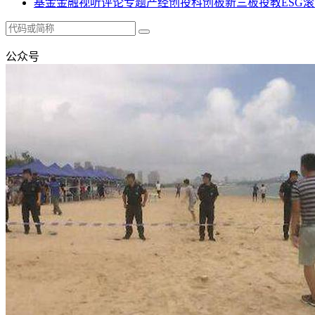
基金
金融
视听
评论
专题
产经
创投
科创板
新三板
投教
ESG
滚
公众号