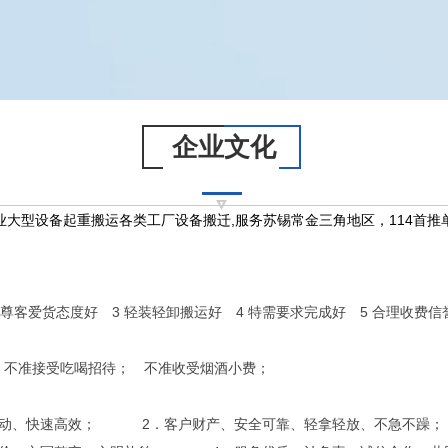
企业文化
业大型设备起重搬运各类工厂设备搬迁,服务苏锡常金三角地区，114首推
2 尊客爱货态度好 3 轻装轻卸搬运好 4 特需要求完成好 5 合理收费信
 不准接受吃喝招待； 不准收受烟酒小费；
主动、快速高效； 2．客户财产、安全可靠、轻拿轻放、不急不躁；